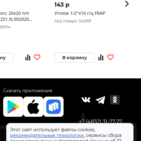
143 p
167
есс 20х20 п/п
Уголок 1/2"х16 г/ц FRAP
Угол
251.N.002020
Код товара: 042691
Код 
093014
ину
В корзину
Скачать приложение
+7 (4832) 31-77-77
Этот сайт использует файлы cookies,
рекомендательные технологии
, сервисы сбора