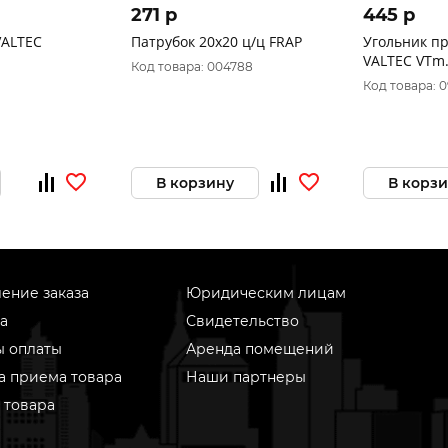
271 p
445 p
VALTEC
Патрубок 20х20 ц/ц FRAP
Угольник пр
VALTEC VTm.
Код товара: 004788
уп./10шт.
Код товара: 
В корзину
В корз
ение заказа
Юридическим лицам
а
Свидетельство
ы оплаты
Аренда помещений
а приема товара
Наши партнеры
 товара