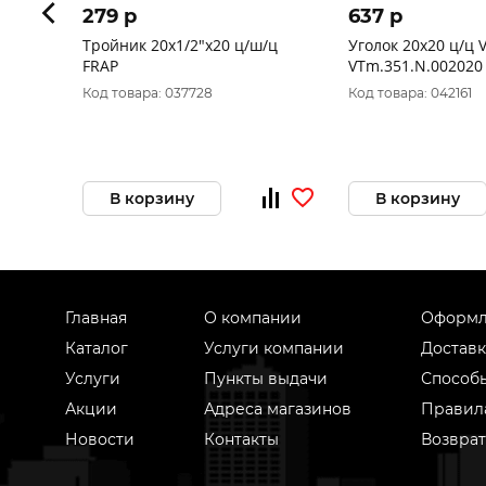
279 p
637 p
Тройник 20х1/2"х20 ц/ш/ц
Уголок 20х20 ц/ц 
FRAP
VTm.351.N.002020
Код товара: 037728
Код товара: 042161
В корзину
В корзину
Главная
О компании
Оформл
Каталог
Услуги компании
Доставк
Услуги
Пункты выдачи
Способ
Акции
Адреса магазинов
Правил
Новости
Контакты
Возврат