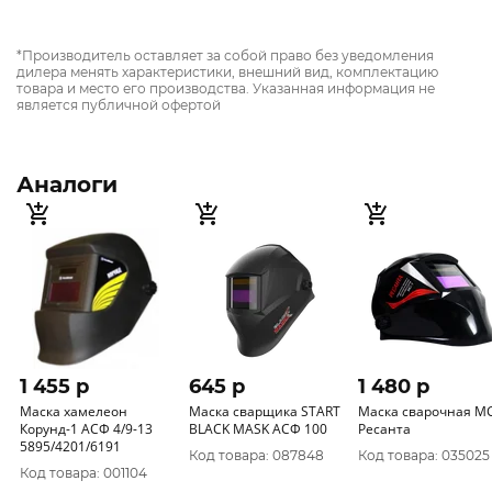
*Производитель оставляет за собой право без уведомления
дилера менять характеристики, внешний вид, комплектацию
товара и место его производства. Указанная информация не
является публичной офертой
Аналоги
1 455 p
645 p
1 480 p
Маска хамелеон
Маска сварщика START
Маска сварочная М
Корунд-1 АСФ 4/9-13
BLACK MASK АСФ 100
Ресанта
5895/4201/6191
Код товара: 087848
Код товара: 035025
Код товара: 001104