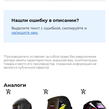
Нашли ошибку в описании?
Выделите текст с ошибкой, скопируйте и
напишите нам.
*Производитель оставляет за собой право без уведомления
дилера менять характеристики, внешний вид, комплектацию
товара и место его производства. Указанная информация не
является публичной офертой
Аналоги