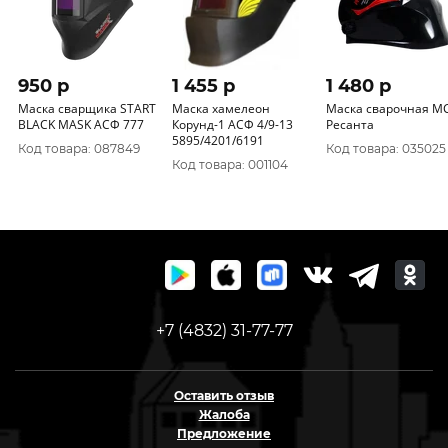
950 p
1 455 p
1 480 p
Маска сварщика START
Маска хамелеон
Маска сварочная М
BLACK MASK АСФ 777
Корунд-1 АСФ 4/9-13
Ресанта
5895/4201/6191
Код товара: 087849
Код товара: 035025
Код товара: 001104
+7 (4832) 31-77-77
Оставить отзыв
Жалоба
Предложение