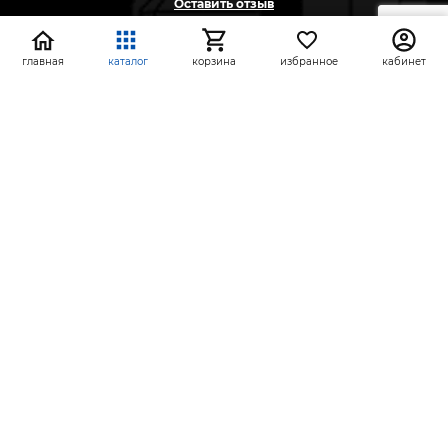
Оставить отзыв
Жалоба
Предложение
главная
каталог
корзина
избранное
кабинет
На информационном ресурсе применяются
рекомендательные технологии
(информационные технологии предоставления
информации на основе сбора, систематизации и
анализа сведений, относящихся к
предпочтениям пользователей сети «Интернет»,
находящихся на территории Российской
Федерации)
СтройлоН 1998-2026 г.
Публичная оферта
Обработка персональных данных
Политика конфиденциальности сервисов Яндекс