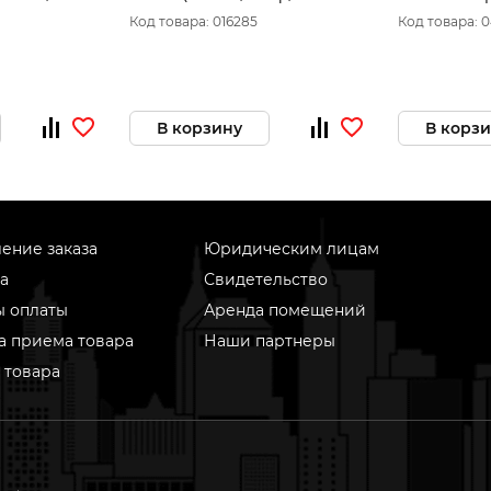
еменной)
мин, масляный,2850 об/мин)
100л,380 л/
Код товара: 016285
Код товара: 
525306365
В корзину
В корз
ение заказа
Юридическим лицам
а
Свидетельство
ы оплаты
Аренда помещений
а приема товара
Наши партнеры
 товара