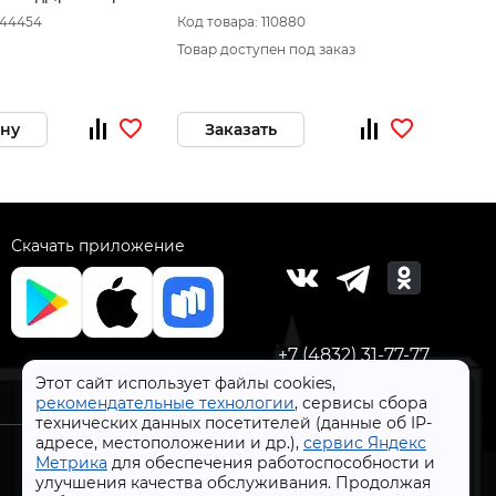
мин 20980150100
(250л,
044454
Код товара: 110880
Код то
Товар доступен под заказ
Товар 
ину
Заказать
За
Скачать приложение
+7 (4832) 31-77-77
Этот сайт использует файлы cookies,
рекомендательные технологии
, сервисы сбора
технических данных посетителей (данные об IP-
адресе, местоположении и др.),
сервис Яндекс
Метрика
для обеспечения работоспособности и
улучшения качества обслуживания. Продолжая