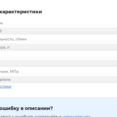
характеристики
ль
В
ьность, л/мин
ра, л
ение, МПа
ателя
истики
ошибку в описании?
текст с ошибкой, скопируйте и
напишите нам.