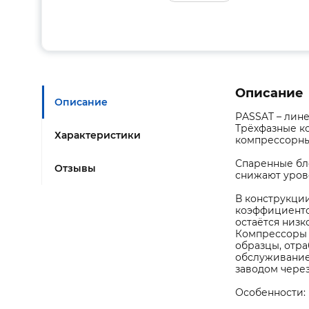
Описание
Описание
РASSAT – лин
Трёхфазные к
Характеристики
компрессорные
Спаренные бл
Отзывы
снижают уров
В конструкци
коэффициенто
остаётся низк
Компрессоры 
образцы, отра
обслуживание
заводом через
Особенности: