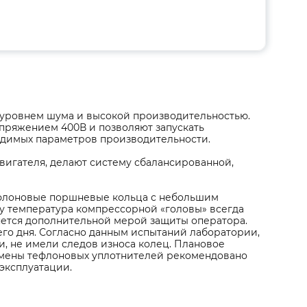
уровнем шума и высокой производительностью.
пряжением 400В и позволяют запускать
ходимых параметров производительности.
вигателя, делают систему сбалансированной,
ефлоновые поршневые кольца с небольшим
у температура компрессорной «головы» всегда
ляется дополнительной мерой защиты оператора.
го дня. Согласно данным испытаний лаборатории,
и, не имели следов износа колец. Плановое
амены тефлоновых уплотнителей рекомендовано
эксплуатации.