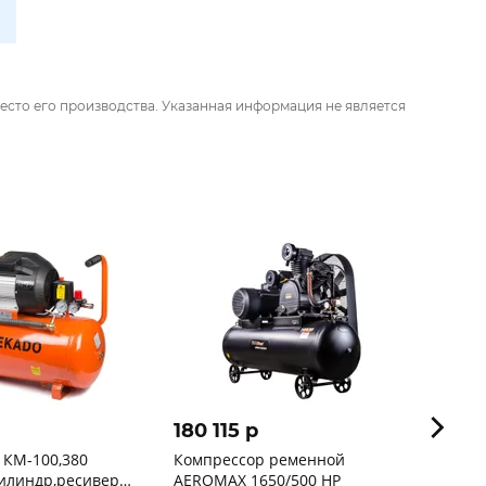
есто его производства. Указанная информация не является
180 115 p
97 2
 КМ-100,380
Компрессор ременной
Компр
илиндр,ресивер
AEROMAX 1650/500 HP
250 M