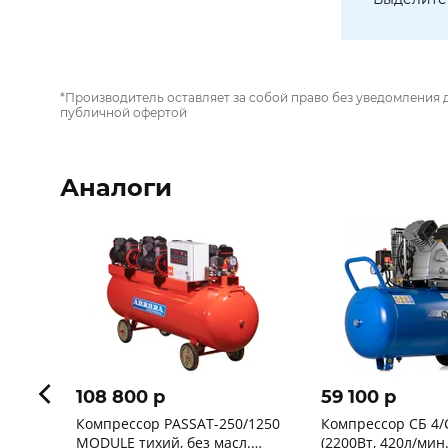
*Производитель оставляет за собой право без уведомления 
публичной офертой
Аналоги
108 800 p
59 100 p
Компрессор PASSAT-250/1250
Компрессор СБ 4/С
MODULE тихий, без масл.
(2200Вт, 420л/мин.