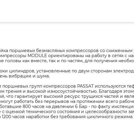
ейка поршневых безмасляных компрессоров со сниженным 
омпрессоры MODULE ориентированы на работу в сетях с на
 головы как вместе, так и по частям, для получения необ
оки цилиндров, установленные по двум сторонам электрод
ень вибрации и шума.
и поршневых групп компрессоров PASSAT используются т
м трения и высокой износоустойчивостью. Благодаря этом
ой, что гарантирует высокий ресурс трущихся частей и яв
могут работать без перерывов на протяжении всего рабоче
ботавшие 800 часов на давлении 6 Бар - по факту инспекци
 с оценкой технического состояния и целесообразности з
 1200 часов наработки без требования цикличного режима 