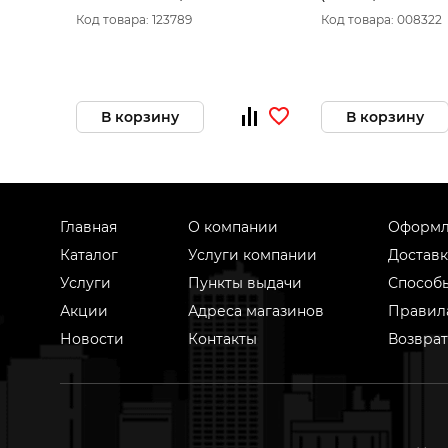
(250л, 1250л/мин, 7.25кВт)
бар,поршневой р
Код товара: 123789
Код товара: 008322
REMEZA 20645
В корзину
В корзину
Главная
О компании
Оформл
Каталог
Услуги компании
Доставк
Услуги
Пункты выдачи
Способ
Акции
Адреса магазинов
Правил
Новости
Контакты
Возврат