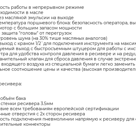
ость работы в непрерывном режиме
бходимости в масле
ез масляной эмульсии на выходе
емпература поршневого блока: безопасность оператора, в
мотор с большим запасом мощности
 защита "головы" от перегрузок
ровень шума (на 30% тише масляных аналогов)
ыход с краном 1/2`для подключения инструмента на макс
уемый выход с быстросъемным штуцером для работы с инс
тра для удобства контроля давления в ресивере и на ред
нительный клапан для сброса давления в случае экстренн
входящего воздуха из специальной бумаги легко заменить 
ьное соотношение цены и качества (высокая производител
ресивера:
 объём бака
стенки ресивера 3.5мм
свие всем требованиям европейской сертификации
ные отверстия с 2х сторон ресивера
ость подключения пневмолинии напрямую к ресиверу для
нительные коннекторы