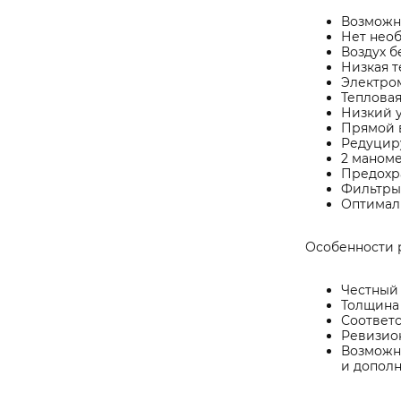
Возможн
Нет нео
Воздух б
Низкая т
Электро
Тепловая
Низкий у
Прямой в
Редуцир
2 маноме
Предохра
Фильтры 
Оптимал
Особенности 
Честный
Толщина 
Соответ
Ревизион
Возможн
и допол