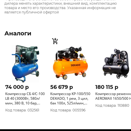
дилера менять характеристики, внешний вид, комплектацию
товара и место его производства. Указанная информация не
является публичной офертой
Аналоги
74 000 p
56 679 p
180 115 p
Компрессор СБ 4/С-100
Компрессор КР-100/550
Компрессор ременн
LB 40 (3000Вт, 580л/
DEKADO, 1 рем, 3 цил,
AEROMAX 1650/500 
мин, 380 В, 10 бар,
бак 100л, 525л/мин,
Код товара: 110880
4.08л/с, поршневой
220В, 30кВт, 86 кг.
Код товара: 032561
Код товара: 005596
ременной) REMEZA
20984