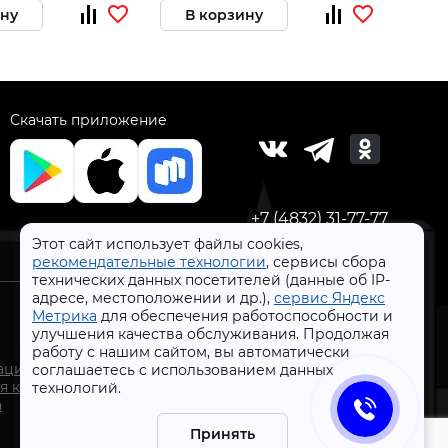
ину
В корзину
В 
Скачать приложение
+7 (4832) 31-77-77
Этот сайт использует файлы cookies,
рекомендательные технологии
, сервисы сбора
технических данных посетителей (данные об IP-
адресе, местоположении и др.),
сервис Яндекс
Метрика
для обеспечения работоспособности и
улучшения качества обслуживания. Продолжая
работу с нашим сайтом, вы автоматически
СтройлоН 1998-2026 г.
ации
соглашаетесь с использованием данных
Публичная оферта
я к
технологий.
Обработка персональных данных
а
Политика конфиденциальности сервисов Яндекс
Принять