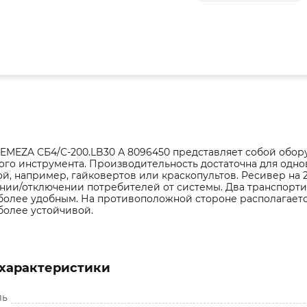
EMEZA СБ4/С-200.LB30 А 8096450 представляет собой обор
ого инструмента. Производительность достаточна для одн
й, например, гайковертов или краскопультов. Ресивер на
нии/отключении потребителей от системы. Два транспорт
более удобным. На противоположной стороне располагаетс
более устойчивой.
характеристики
ль