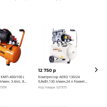
12 750 p
10 1
 КМП-400/100 (
Компрессор AERO 130/24
Компр
л/мин, 3.4л/с, 8
0,8кВт,130 л/мин,24 л Foxweld
24/240
74/3/9
5374
мин, 
73191
Код товара: 027375
Код то
52530