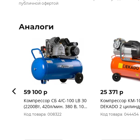
публичной офертой
Аналоги
59 100 p
25 371 p
Компрессор СБ 4/С-100 LB 30
Компрессор КМ-10
(2200Вт, 420л/мин. 380 B, 10
DEKADO 2 цилинд
бар,поршневой ременной)
100л,380 л/мин 2
Код товара: 008322
Код товара: 044454
REMEZA 20645