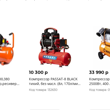
10 300 p
33 990 p
0,380
Компрессор PASSAT-8 BLACK
Компрессор
р,ресивер
тихий, без масл. (8л, 170л/мин,
2500Вт, 400 
0980150100
0.9кВт)
бар ) Вихрь 
Код товара: 132630
Код товара: 0