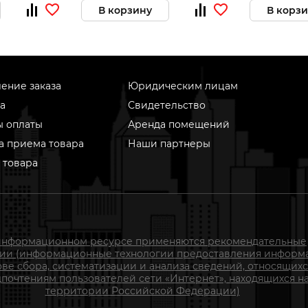
В корзину
В корз
ение заказа
Юридическим лицам
а
Свидетельство
ы оплаты
Аренда помещений
а приема товара
Наши партнеры
 товара
информационном ресурсе применяются рекомендательные
гии (информационные технологии предоставления информ
ове сбора, систематизации и анализа сведений, относящихс
почтениям пользователей сети «Интернет», находящихся н
территории Российской Федерации)