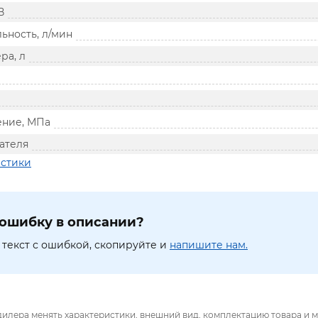
В
ьность, л/мин
ра, л
ение, МПа
ателя
истики
ошибку в описании?
текст с ошибкой, скопируйте и
напишите нам.
дилера менять характеристики, внешний вид, комплектацию товара и м