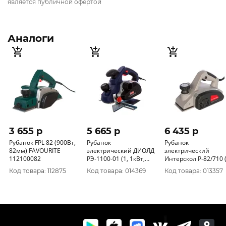
является публичной офертой
Аналоги
3 655 p
5 665 p
6 435 p
Рубанок FPL 82 (900Вт,
Рубанок
Рубанок
82мм) FAVOURITE
электрический ДИОЛД
электрический
112100082
РЭ-1100-01 (1, 1кВт,
Интерскол Р-82/710 (0,
шир/глуб строгания
7кВт, 82мм, 0-2мм,
Код товара: 112875
Код товара: 014369
Код товара: 013357
82/3мм, двиг
14000об/мин) 50
щеточный) 10081110