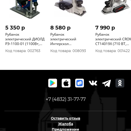
5 350 p
8 580 p
7 990 p
Рубанок
Рубанок
Рубанок
электрический ДИОЛД
электрический
электрический CRO
РЭ-1100-01 (1100Вт,
Интерскол
CT14019X (710 ВТ,
16000об/мин, шир/
Р-110/1100М (1, 1кВт,
82мм. 0-3мм, 2, 8кг.
Код товара: 002763
Код товара: 008093
Код товара: 001422
глуб 82*0-3мм(с
110мм, 0-3мм, стац)
16000 ОБ/МИН)
подставкой) 10081111
49.1.0.12
+7 (4832) 31-77-77
Оставить отзыв
Жалоба
Предложение