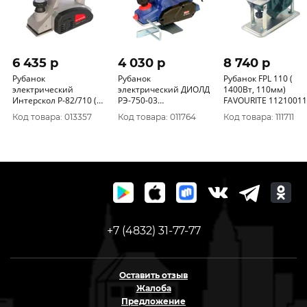
6 435 p
4 030 p
8 740 p
Рубанок
Рубанок
Рубанок FPL 110 (
электрический
электрический ДИОЛД
1400Вт, 110мм)
Интерскол Р-82/710 (0,
РЭ-750-03
FAVOURITE 1121001
7кВт, 82мм, 0-2мм,
ручной(750Вт,
Код товара: 013357
Код товара: 011764
Код товара: 111711
14000об/мин) 50.1.0.12
17000об/мин, шир/
глуб обраб 82*0-2мм)
10081180
+7 (4832) 31-77-77
Оставить отзыв
Жалоба
Предложение