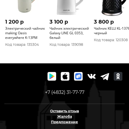
1 200 p
3 100 p
3 800 p
Электрический чайник
Чайник электрический
Чайник KELLI KL-137
making Оasis
Galaxy LINE GL 0353,
черный
everywhere K-13PM
белый
Код товара: 120308
Код товара: 135304
Код товара: 139098
+7 (4832) 31-77-77
Оставить отзыв
Жалоба
Предложение