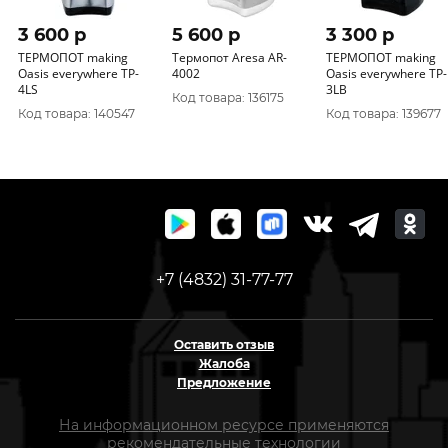
3 600 p
5 600 p
3 300 p
ТЕРМОПОТ making
Термопот Aresa AR-
ТЕРМОПОТ making
Oasis everywhere TP-
4002
Oasis everywhere TP-
4LS
3LB
Код товара: 136175
Код товара: 140547
Код товара: 139677
+7 (4832) 31-77-77
Оставить отзыв
Жалоба
Предложение
На информационном ресурсе применяются
рекомендательные технологии