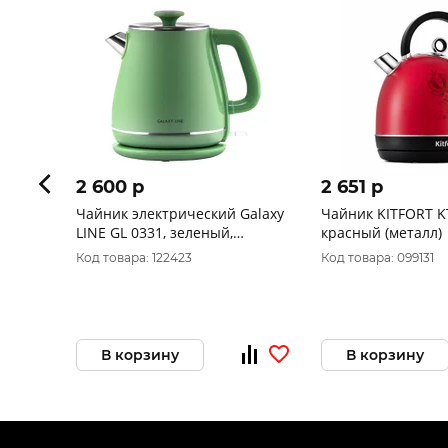
2 600 p
2 651 p
Чайник электрический Galaxy
Чайник KITFORT K
LINE GL 0331, зеленый,
красный (металл)
пластик, двойная стенка из
Код товара: 122423
Код товара: 099131
нержавеющей стали AISI
В корзину
В корзину