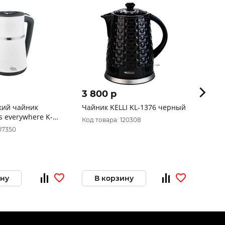
3 800 p
3 75
кий чайник
Чайник KELLI KL-1376 черный
Элект
s everywhere K-
3332
Код товара: 120308
07350
Код то
ину
В корзину
В 