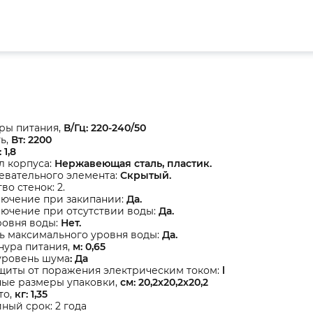
ры питания,
В/Гц: 220-240/50
ь,
Вт: 2200
 1,8
 корпуса:
Нержавеющая сталь, пластик.
евательного элемента:
Скрытый.
во стенок: 2.
лючение при закипании:
Да.
лючение при отсутствии воды:
Да.
ровня воды:
Нет.
ь максимального уровня воды:
Да.
нура питания,
м: 0,65
уровень шума
: Да
щиты от поражения электрическим током:
l
ные размеры упаковки,
см: 20,2х20,2х20,2
то,
кг: 1,35
ный срок: 2 года