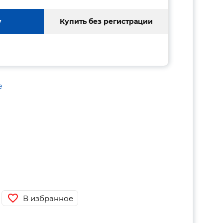
у
Купить без регистрации
е
В избранное