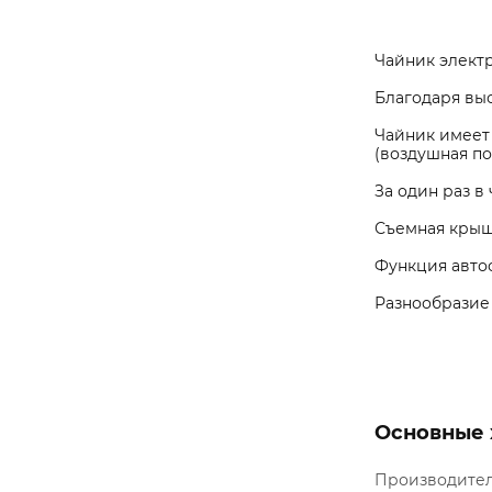
Чайник элект
Благодаря выс
Чайник имеет
(воздушная по
За один раз в
Съемная крышк
Функция авто
Разнообразие 
Основные 
Производите