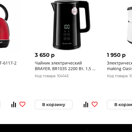
3 650 p
1 950 p
T-6117-2
Чайник электрический
Электричес
BRAYER, BR1035 2200 Вт, 1,5 л,
making Oasi
STRIX, Cool
4SPW
Код товара: 104145
Код товара: 1
Touch,автооткл.при.закип,LED
В корзину
В корз