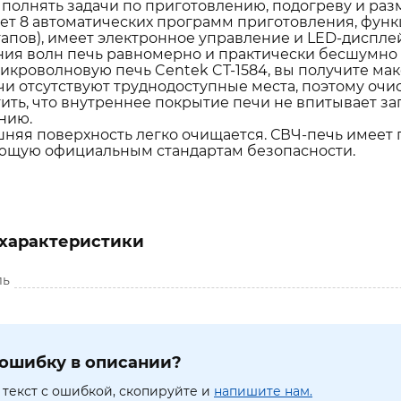
полнять задачи по приготовлению, подогреву и ра
т 8 автоматических программ приготовления, функ
тапов), имеет электронное управление и LED-диспле
ия волн печь равномерно и практически бесшумно 
икроволновую печь Centek CT-1584, вы получите ма
чи отсутствуют труднодоступные места, поэтому очи
ить, что внутреннее покрытие печи не впитывает за
нию.
шняя поверхность легко очищается. СВЧ-печь имеет
ющую официальным стандартам безопасности.
характеристики
ль
ошибку в описании?
текст с ошибкой, скопируйте и
напишите нам.