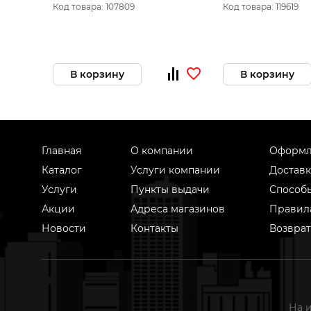
(10323010/200423/3031893,
Код товара: 107809
Код товара: 119619
КИТАЙ )
В корзину
В корзину
Главная
О компании
Оформл
Каталог
Услуги компании
Доставк
Услуги
Пункты выдачи
Способ
Акции
Адреса магазинов
Правил
Новости
Контакты
Возврат
На 