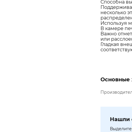
Способна вы
Поддерживае
несколько э
распределен
Используя м
В камере пе
Важно отмет
или расслое
Гладкая вне
соответству
Основные 
Производите
Нашли 
Выделите 