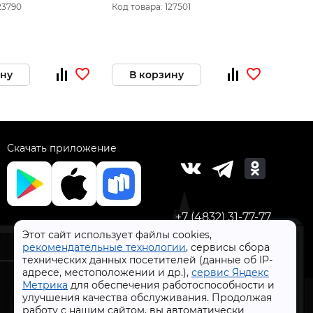
700вт , Без поворотного стола.
23790
Код товара: 127501
Код то
ину
В корзину
В 
Скачать приложение
+7 (4832) 31-77-77
Этот сайт использует файлы cookies,
рекомендательные технологии
, сервисы сбора
технических данных посетителей (данные об IP-
адресе, местоположении и др.),
сервис Яндекс
Метрика
для обеспечения работоспособности и
улучшения качества обслуживания. Продолжая
работу с нашим сайтом, вы автоматически