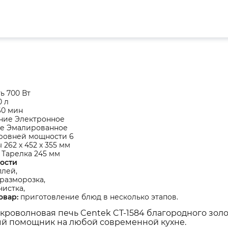
ь 700 Вт
0 л
60 мин
ние Электронное
е Эмалированное
уровней мощности 6
 262 х 452 х 355 мм
 Тарелка 245 мм
ости
плей,
разморозка,
чистка,
овар:
приготовление блюд в несколько этапов.
кроволновая печь Centek CT-1584 благородного золо
й помощник на любой современной кухне.