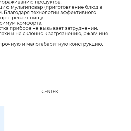
змораживанию продуктов.
цию мультиповар (приготовление блюд в
й. Благодаря технологии эффективного
прогревает пищу.
ксимум комфорта.
стка прибора не вызывает затруднений.
пахи и не склонно к загрязнению, ржавчине
 прочную и малогабаритную конструкцию,
CENTEK