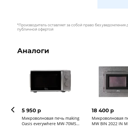
*Производитель оставляет за собой право без уведомления 
публичной офертой
Аналоги
5 950 p
18 400 p
Микроволновая печь making
Микроволновая пе
Oasis everywhere MW-70MS
MW BIN 2022 IN M