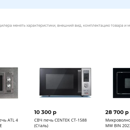
дилера менять характеристики, внешний вид, комплектацию товара и м
10 300 p
28 700 p
чь ATL 4
СВЧ печь CENTEK CT-1588
Микроволно
E
(Сталь)
MW BIN 202