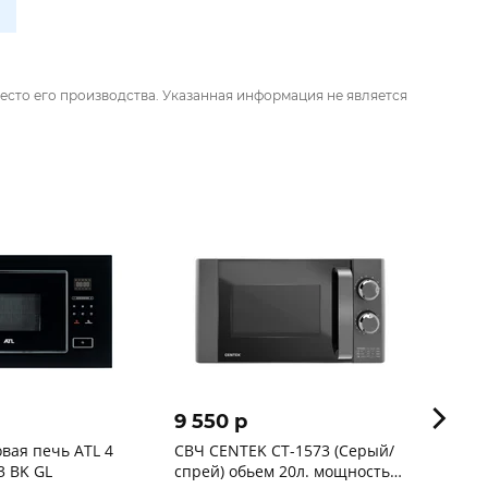
есто его производства. Указанная информация не является
9 550 p
9 90
вая печь ATL 4
СВЧ CENTEK CT-1573 (Серый/
Микро
3 BK GL
спрей) обьем 20л. мощность
CT-15