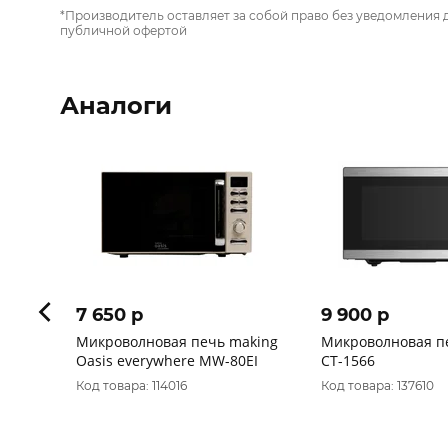
*Производитель оставляет за собой право без уведомления 
публичной офертой
Аналоги
7 650 p
9 900 p
Микроволновая печь making
Микроволновая п
Oasis everywhere MW-80EI
CT-1566
Код товара: 114016
Код товара: 137610