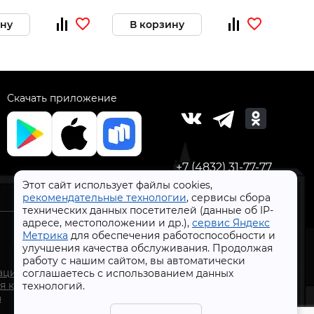
ину
В корзину
В 
Скачать приложение
+7 (4832) 31-77-77
Этот сайт использует файлы cookies,
рекомендательные технологии
, сервисы сбора
технических данных посетителей (данные об IP-
адресе, местоположении и др.),
сервис Яндекс
Метрика
для обеспечения работоспособности и
улучшения качества обслуживания. Продолжая
работу с нашим сайтом, вы автоматически
СтройлоН 1998-2026 г.
ации
соглашаетесь с использованием данных
Публичная оферта
я к
технологий.
Обработка персональных данных
а
Политика конфиденциальности сервисов Яндекс