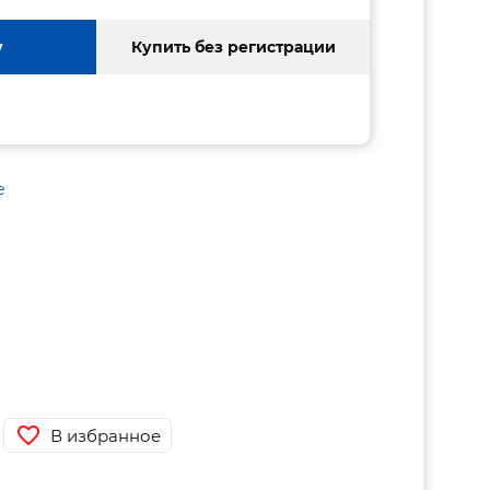
у
Купить без регистрации
е
В избранное