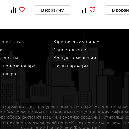
В корзину
В корз
ение заказа
Юридическим лицам
а
Свидетельство
ы оплаты
Аренда помещений
а приема товара
Наши партнеры
 товара
информационном ресурсе применяются рекомендательные
гии (информационные технологии предоставления информ
ове сбора, систематизации и анализа сведений, относящихс
почтениям пользователей сети «Интернет», находящихся н
территории Российской Федерации)