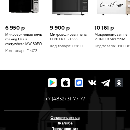
6 950 p
9 900 p
10 161 p
Микроволновая печь
Микроволновая печь
Микроволновая печ
making Oasis
CENTEK CT-1566
PIONEER MW215M
everywhere MW-80EW
Код товара: 137610
Код товара: 09008
Код товара: 114013
+7 (4832) 31-77-77
Оставить отзыв
Жалоба
Предложение