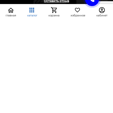
Оставить отзыв
Жалоба
Предложение
главная
каталог
корзина
избранное
кабинет
На информационном ресурсе применяются
рекомендательные технологии
(информационные технологии предоставления
информации на основе сбора, систематизации и
анализа сведений, относящихся к
предпочтениям пользователей сети «Интернет»,
находящихся на территории Российской
Федерации)
СтройлоН 1998-2026 г.
Публичная оферта
Обработка персональных данных
Политика конфиденциальности сервисов Яндекс