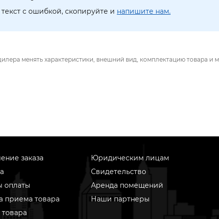
текст с ошибкой, скопируйте и
напишите нам.
дилера менять характеристики, внешний вид, комплектацию товара и м
ение заказа
Юридическим лицам
а
Свидетельство
ы оплаты
Аренда помещений
а приема товара
Наши партнеры
 товара