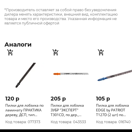
*Производитель оставляет за собой право без уведомления
дилера менять характеристики, внешний вид, комплектацию
товара и место его производства. Указанная информация не
является публичной офертой
Аналоги
120 p
205 p
105 p
Пилки для лобзика по
Пилки для лобзика
Пилка для лобзика
ламинату ПРАКТИКА
ЗУБР "ЭКСПЕРТ"
EDGE by PATRIOT
дереву, ДСП, тип
T301CD, по дер.,
T127D (2 шт) по
T101BR 100 х 75 мм,
100мм, 2шт
алюминию 8140100
Код товара: 077373
Код товара: 043533
Код товара: 016740
обратный зуб, 034-441