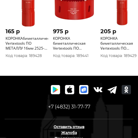
165 p
975 p
205 p
КОРОНКАбиметаллическая
КОРОНКА
КОРОНКА
Vertextools ПО
биметаллическая
биметаллическая
МЕТАЛЛУ 16мм 2525-
Vertextools ПО
Vertextools ПО
16
МЕТАЛЛУ 102мм 2525-
МЕТАЛЛУ 20мм 2525
Код товара: 189428
Код товара: 189441
Код товара: 189429
102
20
+7 (4832) 31-77-77
Оставить отзыв
Жалоба