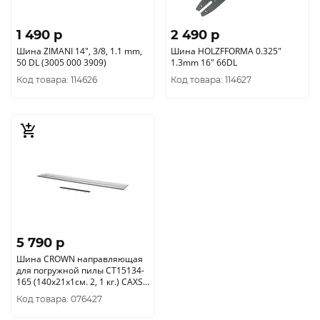
1 490 p
2 490 p
Шина ZIMANI 14", 3/8, 1.1 mm,
Шина HOLZFFORMA 0.325"
50 DL (3005 000 3909)
1.3mm 16" 66DL
Код товара: 114626
Код товара: 114627
5 790 p
Шина CROWN направляющая
для погружной пилы CT15134-
165 (140х21х1см. 2, 1 кг.) CAXS-
BA140
Код товара: 076427