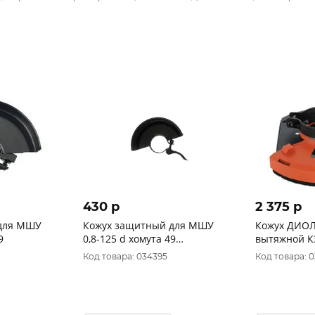
430 p
2 375 p
для МШУ
Кожух защитный для МШУ
Кожух ДИО
9
0,8-125 d хомута 49
вытяжной КЗ
автозажимной №010046 F1
90047001
Код товара: 034395
Код товара: 