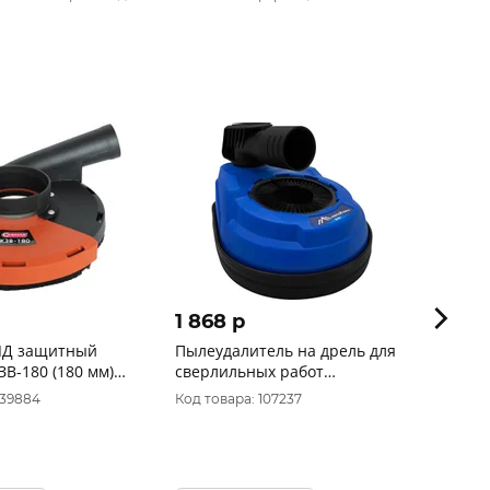
1 868 p
85 p
ЛД защитный
Пылеудалитель на дрель для
Защит
В-180 (180 мм)
сверлильных работ
Vertextools 70мм 20-20-1
039884
Код товара: 107237
Код то