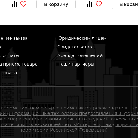
В корзину
В корз
ение заказа
Юридическим лицам
а
Свидетельство
ы оплаты
Аренда помещений
а приема товара
Наши партнеры
 товара
информационном ресурсе применяются рекомендательные
гии (информационные технологии предоставления информ
ове сбора, систематизации и анализа сведений, относящихс
почтениям пользователей сети «Интернет», находящихся н
территории Российской Федерации)