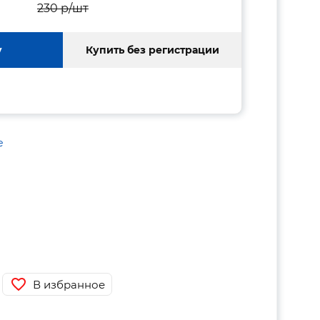
230 p/шт
у
Купить без регистрации
е
В избранное