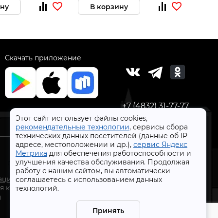
ину
В корзину
В 
Скачать приложение
+7 (4832) 31-77-77
Этот сайт использует файлы cookies,
рекомендательные технологии
, сервисы сбора
технических данных посетителей (данные об IP-
адресе, местоположении и др.),
сервис Яндекс
Метрика
для обеспечения работоспособности и
улучшения качества обслуживания. Продолжая
работу с нашим сайтом, вы автоматически
СтройлоН 1998-2026 г.
ации
соглашаетесь с использованием данных
Публичная оферта
я к
технологий.
Обработка персональных данных
а
Политика конфиденциальности сервисов Яндекс
Принять