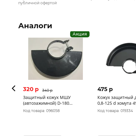
публичной офертой
Аналоги
Акция
320 p
475 p
340 p
Защитный кожух МШУ
Кожух защитный 
(автозажимной) D-180
0,8-125 d хомута 4
BAG180/1800S 21.02.062.049
Код товара: 096058
Код товара: 019334