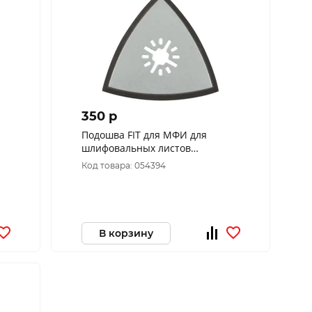
350 p
Подошва FIT для МФИ для
шлифовальных листов
треугольная 80 мм 37951
Код товара: 054394
В корзину