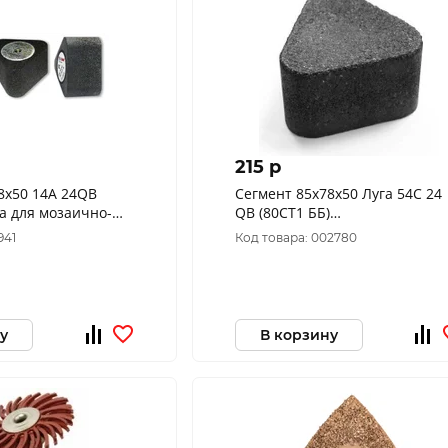
215 p
8х50 14А 24QB
Сегмент 85х78х50 Луга 54С 24
га для мозаично-
QB (80СТ1 ББ)
ы
(D3100857850625Q) с гайкой
941
Код товара: 002780
у
В корзину