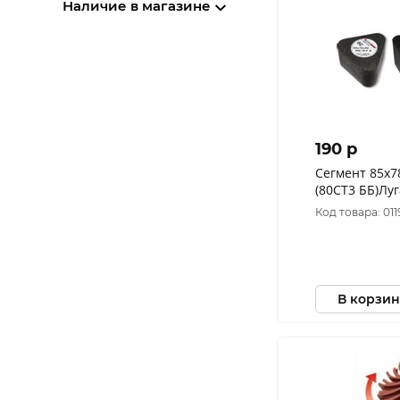
Наличие в магазине
190 p
Сегмент 85х7
(80СТ3 ББ)Лу
шлиф.машин
Код товара: 011
В корзин