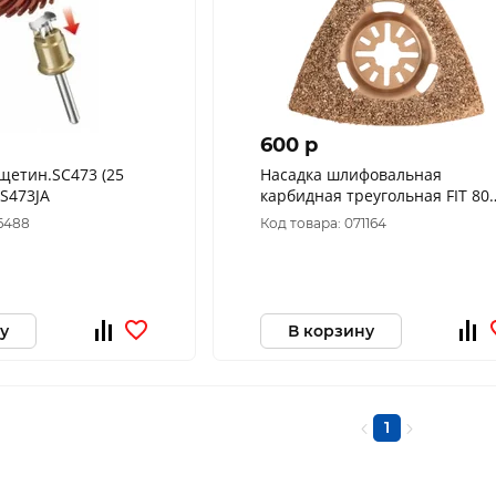
600 p
щетин.SC473 (25
Насадка шлифовальная
) 2615S473JA
карбидная треугольная FIT 80
мм 37935
36488
Код товара: 071164
у
В корзину
1