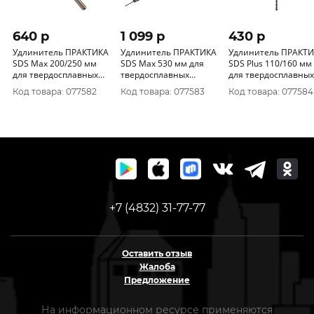
640 p
1 099 p
430 p
Удлинитель ПРАКТИКА
Удлинитель ПРАКТИКА
Удлинитель ПРАКТ
SDS Max 200/250 мм
SDS Max 530 мм для
SDS Plus 110/160 мм
для твердосплавных
твердосплавных
для твердосплавных
коронок 773-866
коронок 035-899
коронок 773-873
Код товара: 077582
Код товара: 077583
Код товара: 077584
+7 (4832) 31-77-77
Оставить отзыв
Жалоба
Предложение
На информационном ресурсе применяются