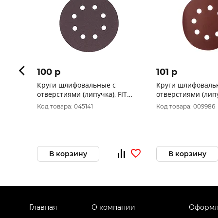
100 p
101 p
Круги шлифовальные с
Круги шлифоваль
отверстиями (липучка), FIT
отверстиями (липу
р180, 125 мм, 5 шт 39668
р320, 125 мм, 5 ш
Код товара: 045141
Код товара: 009986
В корзину
В корзину
Главная
О компании
Оформл