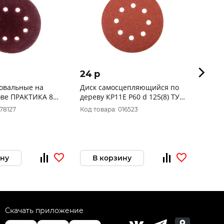
24 p
270 
овальные на
Диск самосцепляющийся по
Круг 
ве ПРАКТИКА 8
дереву КР11Е P60 d 125(8) ТУ
осн., 
3980-007-00223332...
10шт.,
78127
Код товара: 016523
Код то
ину
В корзину
В 
Скачать приложение