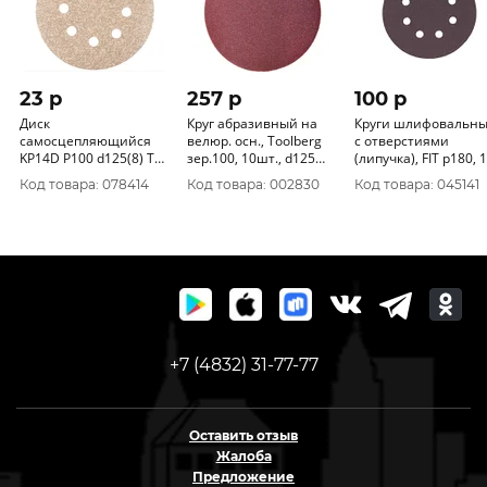
23 p
257 p
100 p
Диск
Круг абразивный на
Круги шлифовальн
самосцепляющийся
велюр. осн., Toolberg
с отверстиями
KP14D P100 d125(8) ТУ
зер.100, 10шт., d125
(липучка), FIT р180, 125
3980-007-00223332-
2204944
мм, 5 шт 39668
Код товара: 078414
Код товара: 002830
Код товара: 045141
2004 960000061404
+7 (4832) 31-77-77
Оставить отзыв
Жалоба
Предложение