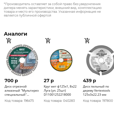
*Производитель оставляет за собой право без уведомления
дилера менять характеристики, внешний вид, комплектацию
товара и место его производства. Указанная информация не
является публичной офертой
Аналоги
700 p
27 p
439 p
Диск отрезной
Круг мет ф125х1, 8х22
Диск пильный по
алмазный "Мультирез
Луга (уп. 25шт)
дереву Vertextools
специальный"
D11001252218000
125х3х22.23 мм
универсальный,
Код товара: 196475
Код товара: 040283
Код товара: 197800
вакуумное спекание
125х1, 8х10х22, 2 мм