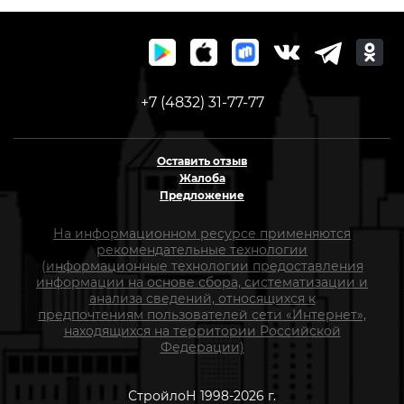
+7 (4832) 31-77-77
Оставить отзыв
Жалоба
Предложение
На информационном ресурсе применяются
рекомендательные технологии
(информационные технологии предоставления
информации на основе сбора, систематизации и
анализа сведений, относящихся к
предпочтениям пользователей сети «Интернет»,
находящихся на территории Российской
Федерации)
СтройлоН 1998-2026 г.