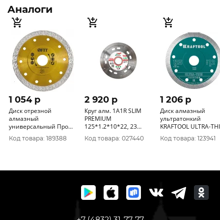
Аналоги
1 054 p
2 920 p
1 206 p
Диск отрезной
Круг алм. 1A1R SLIM
Диск алмазный
алмазный
PREMIUM
ультратонкий
универсальный Профи
125*1.2*10*22, 23
KRAFTOOL ULTRA-TH
(сухая и влажная
SKYWER
125х1.2 м (36685-125
Код товара: 189388
Код товара: 027440
Код товара: 123941
резка) 125х1, 3х10х22,
2 мм 37422
+7 (4832) 31-77-77