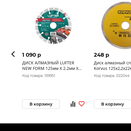
1 090 p
248 p
ДИСК АЛМАЗНЫЙ LUFTER
Диск алмазный с
NEW FORM 125мм X 2.2мм Х
Korvus 125х2,2х2
11мм СЕГМЕНТ ПО ГРАНИТУ,
Код товара: 139951
Код товара: 022044
ТРОТУАРНОЙ ПЛИТКЕ,
АРМИРОВАН
В корзину
В корзину