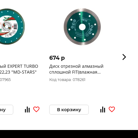
674 p
617 
ный EXPERT TURBO
Диск отрезной алмазный
Диск 
22,23 "MD-STARS"
сплошной FIT(влажная
Toolber
резка),для кафеля и
Китай
007965
Код товара: 078261
Код то
керамогранита125х1,5х10х22,2
мм37450
ину
В корзину
В 