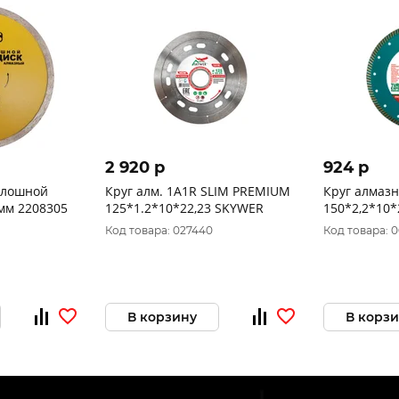
2 920 p
924 p
плошной
Круг алм. 1A1R SLIM PREMIUM
Круг алмаз
2мм 2208305
125*1.2*10*22,23 SKYWER
150*2,2*10*
Код товара: 027440
Код товара: 
В корзину
В корз