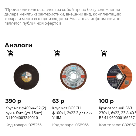
*Производитель оставляет за собой право без уведомления
дилера менять характеристики, внешний вид, комплектацию
товара и место его производства. Указанная информация не
является публичной офертой
Аналоги
390 p
63 p
100 p
Круг мет ф400х4х32 (2)
Круг мет BOSCH
Круг отрезной БАЗ
ручн. Луга (уп. 15шт)
ф100х1, 2х22.2 для акк
230х1, 6х22, 23 А 40 
D11004003240010
УШМ
BF 41 960000166257
Код товара: 025255
Код товара: 038965
Код товара: 082867