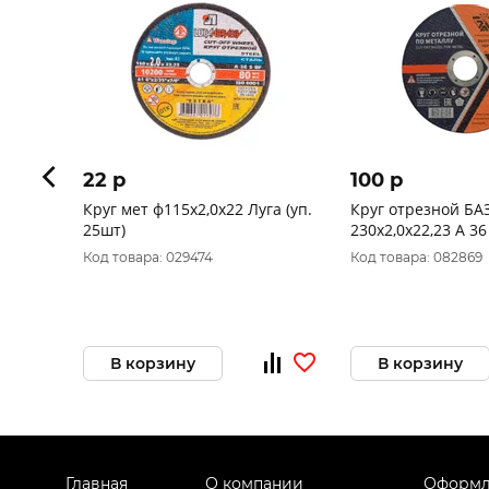
22 p
100 p
Круг мет ф115х2,0х22 Луга (уп.
Круг отрезной БА
25шт)
230х2,0х22,23 А 36
960000166462
Код товара: 029474
Код товара: 082869
В корзину
В корзину
Главная
О компании
Оформл