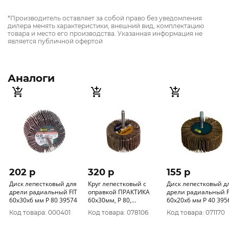
*Производитель оставляет за собой право без уведомления
дилера менять характеристики, внешний вид, комплектацию
товара и место его производства. Указанная информация не
является публичной офертой
Аналоги
202 p
320 p
155 p
Диск лепестковый для
Круг лепестковый с
Диск лепестковый д
дрели радиальный FIT
оправкой ПРАКТИКА
дрели радиальный F
60х30х6 мм Р 80 39574
60х30мм, P 80,
60х20х6 мм Р 40 3
хвостовик 6 мм, серия
Код товара: 000401
Код товара: 078106
Код товара: 071170
Профи 649-059