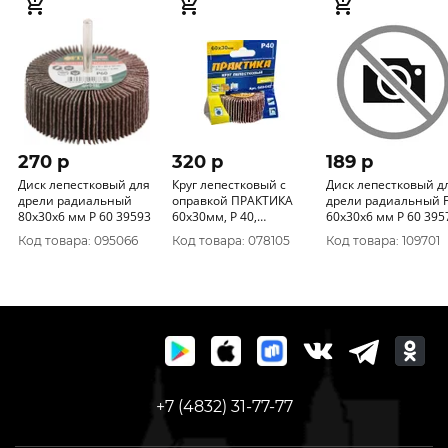
270 p
320 p
189 p
Диск лепестковый для
Круг лепестковый с
Диск лепестковый д
дрели радиальный
оправкой ПРАКТИКА
дрели радиальный F
80х30х6 мм Р 60 39593
60х30мм, P 40,
60х30х6 мм Р 60 3
хвостовик 6 мм, серия
Код товара: 095066
Код товара: 078105
Код товара: 109701
Профи 649-042
+7 (4832) 31-77-77