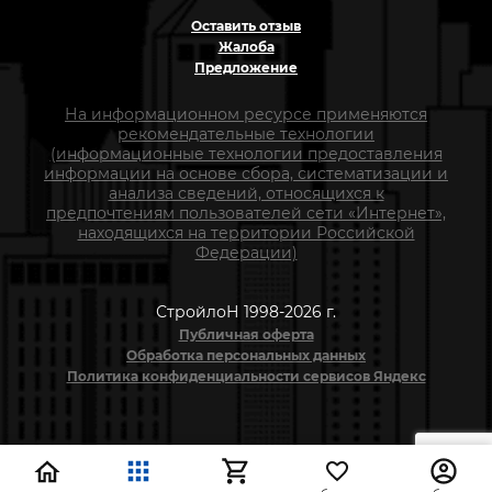
Оставить отзыв
Жалоба
Предложение
На информационном ресурсе применяются
рекомендательные технологии
(информационные технологии предоставления
информации на основе сбора, систематизации и
анализа сведений, относящихся к
предпочтениям пользователей сети «Интернет»,
находящихся на территории Российской
Федерации)
СтройлоН 1998-2026 г.
Публичная оферта
Обработка персональных данных
Политика конфиденциальности сервисов Яндекс