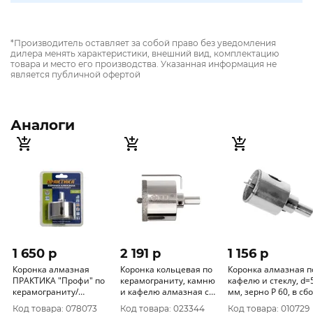
*Производитель оставляет за собой право без уведомления
дилера менять характеристики, внешний вид, комплектацию
товара и место его производства. Указанная информация не
является публичной офертой
Аналоги
1 650 p
2 191 p
1 156 p
Коронка алмазная
Коронка кольцевая по
Коронка алмазная п
ПРАКТИКА "Профи" по
керамограниту, камню
кафелю и стеклу, d=53
керамограниту/
и кафелю алмазная с
мм, зерно Р 60, в сборе
керамике 68х70мм,
центровочным
с центрир
Код товара: 078073
Код товара: 023344
Код товара: 010729