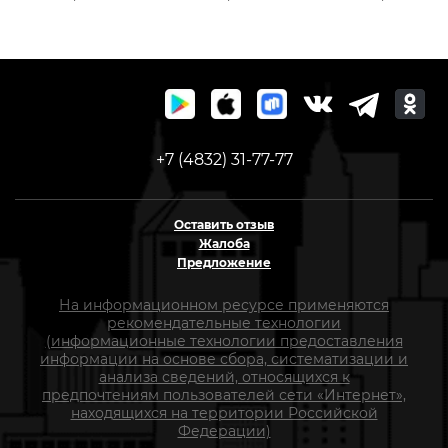
пилотное сверло, 917-
сверлом FIT 68х70 м
712
16225
+7 (4832) 31-77-77
Оставить отзыв
Жалоба
Предложение
На информационном ресурсе применяются
рекомендательные технологии
(информационные технологии предоставления
информации на основе сбора, систематизации и
анализа сведений, относящихся к
предпочтениям пользователей сети «Интернет»,
находящихся на территории Российской
Федерации)