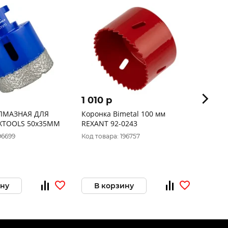
1 010 p
299 
ЛМАЗНАЯ ДЛЯ
Коронка Bimetal 100 мм
Набор
XTOOLS 50х35ММ
REXANT 92-0243
ПРАКТ
перов
96699
Код товара: 196757
Код то
блист
ину
В корзину
В 