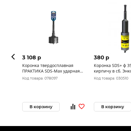
3 108 p
380 p
Коронка твердосплавная
Коронка SDS+ ф 3
ПРАКТИКА SDS-Max ударная
100 мм (1шт.) клипса 038-852
Код товара: 078097
Код товара: 030510
В корзину
В корзину