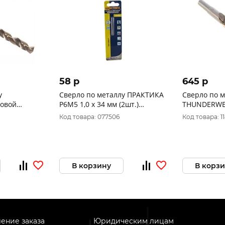
58 p
645 p
у
Сверло по металлу ПРАКТИКА
Сверло по м
говой
Р6М5 1,0 х 34 мм (2шт.)
THUNDERWE
мм
блистер 033-123
12.0x151мм
Код товара: 077506
Код товара: 1
obalt 141085
4932352371
В корзину
В корз
ение заказа
Юридическим лицам