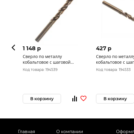
1 148 p
427 p
Сверло по металлу
Сверло по металл
кобальтовое с шаговой
кобальтовое с ша
заточкой 13.0х151мм
заточкой 8.5х117
Код товара: 194539
Код товара: 194533
"Hardcore" Step Cobalt 141130
"Hardcore" Step C
В корзину
В корзину
Главная
О компании
Оформл