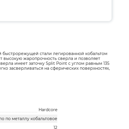
ой быстрорежущей стали легированной кобальтом
ет высокую жаропрочность сверла и позволяет
рла имеет заточку Split Point с углом равным 135
легко засверливаться на сферических поверхностях,
Hardcore
ло по металлу кобальтовое
12