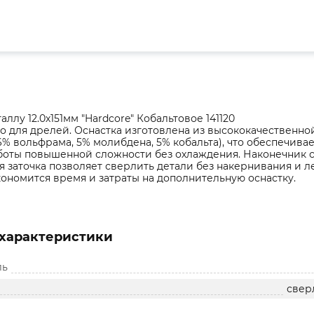
ллу 12.0х151мм "Hardcore" Кобальтовое 141120
о для дрелей. Оснастка изготовлена из высококачественн
% вольфрама, 5% молибдена, 5% кобальта), что обеспечива
оты повышенной сложности без охлаждения. Наконечник све
ая заточка позволяет сверлить детали без накернивания и 
экономится время и затраты на дополнительную оснастку.
характеристики
ль
свер