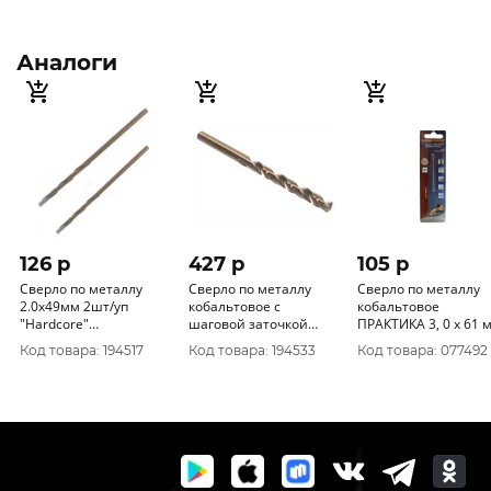
Аналоги
126 p
427 p
105 p
Сверло по металлу
Сверло по металлу
Сверло по металлу
2.0х49мм 2шт/уп
кобальтовое с
кобальтовое
"Hardcore"
шаговой заточкой
ПРАКТИКА 3, 0 х 61 мм
Кобальтовое 141020
8.5х117мм "Hardcore"
Р6М5К5, (1шт.) блистер
Код товара: 194517
Код товара: 194533
Код товара: 077492
Step Cobalt 141085
033-413