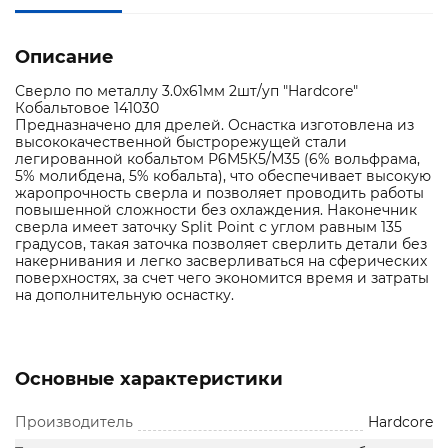
Описание
Сверло по металлу 3.0х61мм 2шт/уп "Hardcore"
Кобальтовое 141030
Предназначено для дрелей. Оснастка изготовлена из
высококачественной быстрорежущей стали
легированной кобальтом Р6М5К5/М35 (6% вольфрама,
5% молибдена, 5% кобальта), что обеспечивает высокую
жаропрочность сверла и позволяет проводить работы
повышенной сложности без охлаждения. Наконечник
сверла имеет заточку Split Point с углом равным 135
градусов, такая заточка позволяет сверлить детали без
накернивания и легко засверливаться на сферических
поверхностях, за счет чего экономится время и затраты
на дополнительную оснастку.
Основные характеристики
Производитель
Hardcore