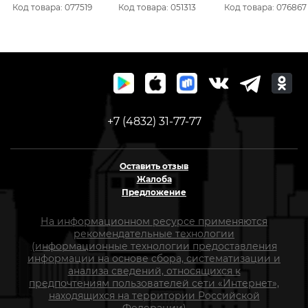
033-291
"Hardcore" Step Cutter
3-4-5-6-8 мм) 34013
Код товара: 077519
Код товара: 051313
Код товара: 076867
140085
+7 (4832) 31-77-77
Оставить отзыв
Жалоба
Предложение
На информационном ресурсе применяются
рекомендательные технологии
(информационные технологии предоставления
информации на основе сбора, систематизации и
анализа сведений, относящихся к
предпочтениям пользователей сети «Интернет»,
находящихся на территории Российской