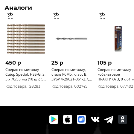
Аналоги
450 p
25 p
105 p
Сверло по металлу
Сверло по металлу,
Сверло по металлу
Cutop Special, HSS-G, 3,
сталь Р6М5, класс В,
кобальтовое
5 х 70/35 мм (10 шт) 54-
ЗУБР 4-29621-061-2.7,
ПРАКТИКА 3, 0 х 61 мм
944
d=2, 7 мм
Р6М5К5, (1шт.) блистер
Код товара: 128283
Код товара: 002745
Код товара: 077492
033-413