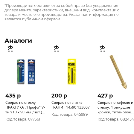
*Производитель оставляет за собой право без уведомления
дилера менять характеристики, внешний вид, комплектацию
товара и место его производства. Указанная информация не
является публичной офертой
Аналоги
435 p
200 p
427 p
Сверло по стеклу
Сверло по плитке
Сверло по кафелю и
ПРАКТИКА ."Профи" V-
ГРАНИТ 14х90 133007
стеклу, 4 режущие
тип 10 х 90 мм (1шт.)
кромки, титановое
Код товара: 045989
блистер 775-112
покрытие FIT 10х80 
Код товара: 077561
Код товара: 082454
35488