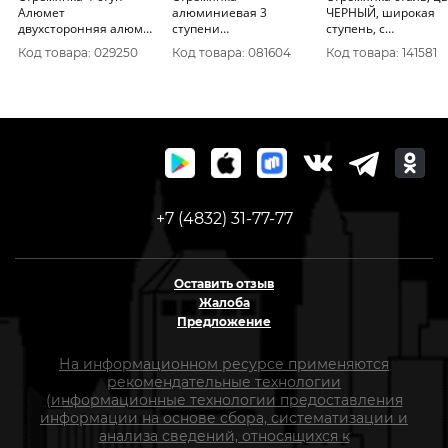
Алюмет
алюминиевая 3
ЧЕРНЫЙ, широкая
двухсторонняя алюм
ступени
ступень, с
А7204 (81*91*291см,
двухсторонняя с мини-
противоскользящи
Код товара: 029250
Код товара: 081604
Код товара: 141581
шир.46см, 3кг)
платформой 265мм
накладками. 2 с
max 0, 7 m
+7 (4832) 31-77-77
Оставить отзыв
Жалоба
Предложение
На информационном ресурсе применяются
рекомендательные технологии
(информационные технологии предоставления
информации на основе сбора, систематизации и
анализа сведений, относящихся к