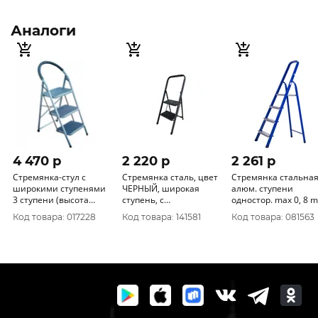
Аналоги
4 470 p
2 220 p
2 261 p
Стремянка-стул с
Стремянка сталь, цвет
Стремянка стальная
широкими ступенями
ЧЕРНЫЙ, широкая
алюм. ступени
3 ступени (высота
ступень, с
одностор. max 0, 8 m
121см. 6, 23кг.) алюмет
противоскользящими
Код товара: 017228
Код товара: 141581
Код товара: 081563
4803
накладками. 2 ступени