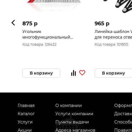
875 p
965 p
Угольник
Линейка-шаблон V
многофункциональный
для переноса отв
Vertextools Profi 6 в 1,
плитку 6 секций п
Код товара: 126422
Код товара: 101855
inox+abs+магнит, толщина 2,0
6-12
мм 3046-2
В корзину
В корзину
Главная
О компании
Оформл
Каталог
Услуги компании
Доставк
Услуги
Пункты выдачи
Способ
Акции
Адреса магазинов
Правил