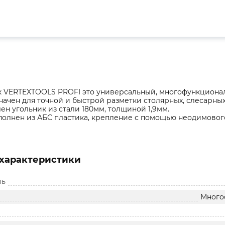
к VERTEXTOOLS PROFI это универсальный, многофункционал
ачен для точной и быстрой разметки столярных, слесарных
ен угольник из стали 180мм, толщиной 1,9мм.
олнен из АБС пластика, крепление с помощью неодимового
характеристики
ль
Много