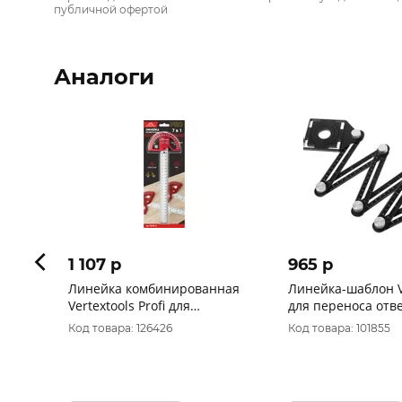
публичной офертой
Аналоги
1 107 p
965 p
Линейка комбинированная
Линейка-шаблон V
Vertextools Profi для
для переноса отв
столярных работ 600мм,
плитку 6 секций п
Код товара: 126426
Код товара: 101855
inox+al фрезерованный
6-12
толщина