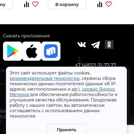
ину
В корзину
В 
Скачать приложение
+7 (4832) 31-77-77
Этот сайт использует файлы cookies,
рекомендательные технологии
, сервисы сбора
технических данных посетителей (данные об IP-
адресе, местоположении и др.),
сервис Яндекс
Метрика
для обеспечения работоспособности и
улучшения качества обслуживания. Продолжая
работу с нашим сайтом, вы автоматически
СтройлоН 1998-2026 г.
ации
соглашаетесь с использованием данных
Публичная оферта
я к
технологий.
Обработка персональных данных
а
Политика конфиденциальности сервисов Яндекс
Принять