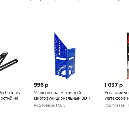
996 p
1 037 p
ertextools
Угольник разметочный
Угольник у
ерстий на
многофункциональный 3D 7в1
Vertextools P
о 12см 3043-
Vertextools 3040-7-1
маркировки
Код товара: 115618
Код товара: 1
шкала, 3046