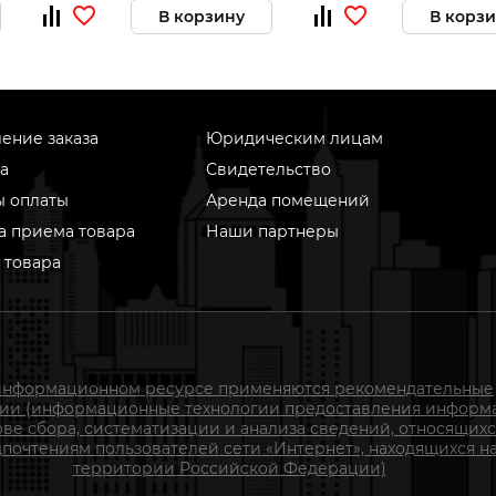
В корзину
В корз
ение заказа
Юридическим лицам
а
Свидетельство
ы оплаты
Аренда помещений
а приема товара
Наши партнеры
 товара
информационном ресурсе применяются рекомендательные
гии (информационные технологии предоставления информ
ове сбора, систематизации и анализа сведений, относящихс
почтениям пользователей сети «Интернет», находящихся н
территории Российской Федерации)