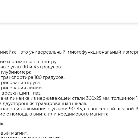
инейка - это универсальный, многофункциональный измери
е и разметка по центру.
ные углы 90 и 45 градусов.
 глубиномера.
транспортира 180 градусов.
рисования круга.
 рисования линии.
 врезки шип - паз.
ена линейка из нержавеющей стали 300х25 мм, толщиной 1,
 двусторонняя гравированная шкала.
олнен из алюминия с углами 90, 45, с нанесенной шкалой 1
ие с помощью винта или неодимового магнита.
а:
вый магнит.