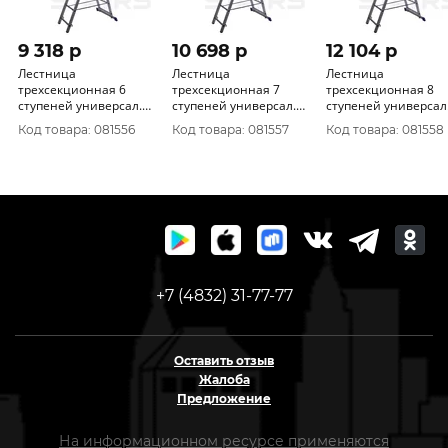
9 318 p
10 698 p
12 104 p
Лестница
Лестница
Лестница
трехсекционная 6
трехсекционная 7
трехсекционная 8
ступеней универсал.
ступеней универсал.
ступеней универсал
max 3, 4 m AL
max 4, 2 m AL
max 5, 1 m AL
Код товара: 081556
Код товара: 081557
Код товара: 081558
+7 (4832) 31-77-77
Оставить отзыв
Жалоба
Предложение
На информационном ресурсе применяются