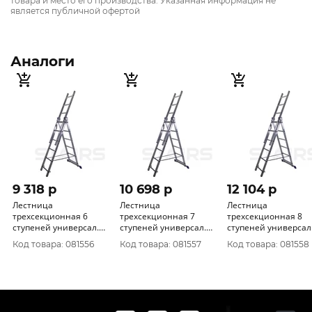
товара и место его производства. Указанная информация не
является публичной офертой
Аналоги
9 318 p
10 698 p
12 104 p
Лестница
Лестница
Лестница
трехсекционная 6
трехсекционная 7
трехсекционная 8
ступеней универсал.
ступеней универсал.
ступеней универсал
max 3, 4 m AL
max 4, 2 m AL
max 5, 1 m AL
Код товара: 081556
Код товара: 081557
Код товара: 081558