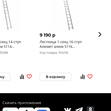
9 190 p
9 62
секц 14-ступ
Лестница 1-секц 16-ступ
Лестниц
м 5114
Алюмет алюм 5116
Алюме
5,6кг)
(448*39,2см, 7,1кг)
6кг)
15598
Код товара: 014016
Код то
ину
В корзину
В 
Скачать приложение