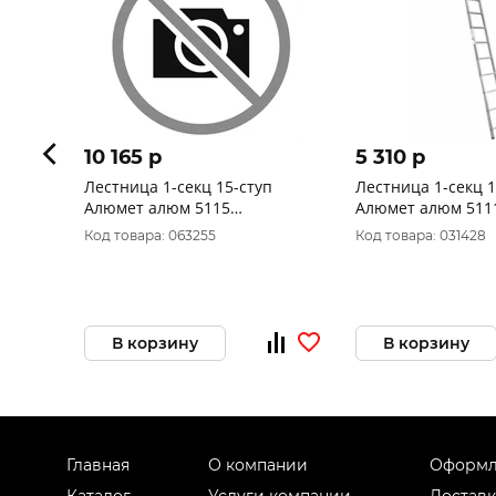
10 165 p
5 310 p
Лестница 1-секц 15-ступ
Лестница 1-секц 1
Алюмет алюм 5115
Алюмет алюм 511
(420*39,2см, 6,6кг)
(307*33,5см, 3,9кг)
Код товара: 063255
Код товара: 031428
В корзину
В корзину
Главная
О компании
Оформл