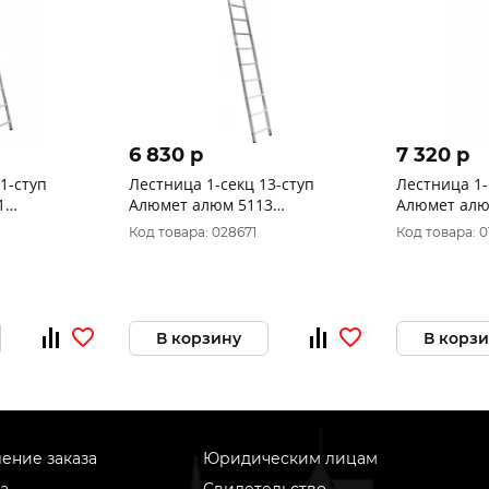
6 830 p
7 320 p
1-ступ
Лестница 1-секц 13-ступ
Лестница 1-
1
Алюмет алюм 5113
Алюмет алю
(363*39,2см, 5,2кг)
(391*39,2см, 
Код товара: 028671
Код товара: 0
В корзину
В корз
ение заказа
Юридическим лицам