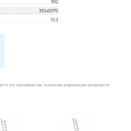
392
392x5070
10.3
есто его производства. Указанная информация не является