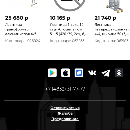
25 680 p
10 165 p
21 740 p
Лестница-
Лестница 1-секц 15-
Лестница
трансформер
ступ Алюмет алюм
четырехсекционная
алюминиевая 4х5
5115 (420*39, 2см, 6,
4х4, ширина 50 (5,
Т455 5445 Алюмет
6кг)
77*15, 9) (TW444)
Код товара: 026824
Код товара: 063255
Код товара: 061983
(5.78*16.8кг) 5445
+7 (4832) 31-77-77
Оставить отзыв
Жалоба
Предложение