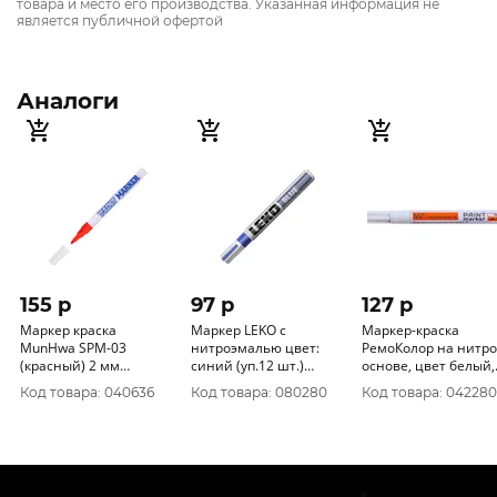
товара и место его производства. Указанная информация не
является публичной офертой
Аналоги
155 p
97 p
127 p
Маркер краска
Маркер LEKO с
Маркер-краска
MunHwa SPM-03
нитроэмалью цвет:
РемоКолор на нитро
(красный) 2 мм
синий (уп.12 шт.)
основе, цвет белый,
(упак.12 шт.)
011604
(упак.12 шт.) 13-0-05
Код товара: 040636
Код товара: 080280
Код товара: 042280