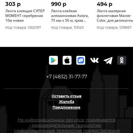
303 p
990 p
494 p
Лента клеящая СУПЕР
Лента клейкая
Лента малярная
МОМЕНТ серебряная
алюминиевая Aviora,
фиолетовая Master
10м новая
75 мм x 50 м, хром
Color, для деликатных
245371. 302-051
поверхностей, 36 мм x
Код товара: 062097
Код товара: 113145
Код товара: 139887
25 м 30-6513
+7 (4832) 31-77-77
Оставить отзыв
Жалоба
Предложение
На информационном ресурсе применяются
рекомендательные технологии
(информационные технологии предоставления